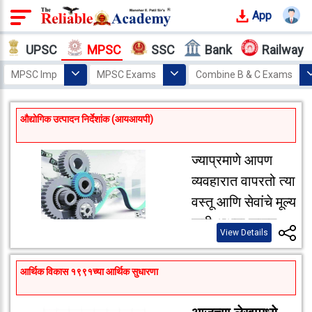
App
Login
UPSC
MPSC
SSC
Bank
Railway
Offline
MPSC Imp
MPSC Exams
Combine B & C Exams
Courses
Home
MPSC
Exam Materials
Economics
Why
औद्योगिक उत्पादन निर्देशांक (आयआयपी)
Reliable
Who
ज्याप्रमाणे आपण
We
Are
व्यवहारात वापरतो त्या
वस्तू आणि सेवांचे मूल्य
Our
कमी अथवा जास्त
Results
View Details
झाले हे समजून
घ्यायचे असेल तर
Our
आर्थिक विकास १९९१च्या आर्थिक सुधारणा
Mentors
आपण महागाई
निर्देशांक विचारात